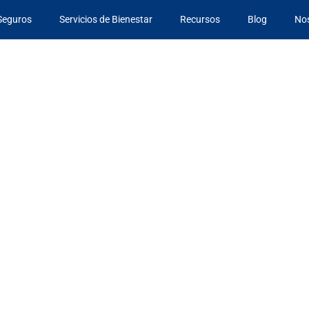
Seguros
Servicios de Bienestar
Recursos
Blog
No
o de salud
l trabajador?