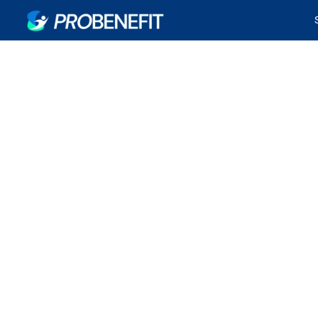
¿Sabías que el segur
constituye renta para e
MARZO 27, 2025