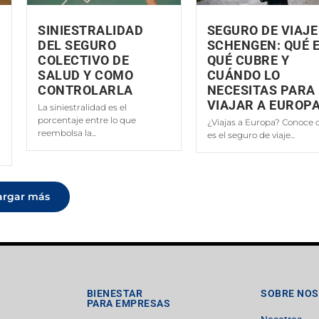
SINIESTRALIDAD
SEGURO DE VIAJE
DEL SEGURO
SCHENGEN: QUÉ E
COLECTIVO DE
QUÉ CUBRE Y
SALUD Y COMO
CUÁNDO LO
CONTROLARLA
NECESITAS PARA
VIAJAR A EUROP
La siniestralidad es el
porcentaje entre lo que
¿Viajas a Europa? Conoce 
reembolsa la...
es el seguro de viaje...
argar más
BIENESTAR
SOBRE NO
PARA EMPRESAS