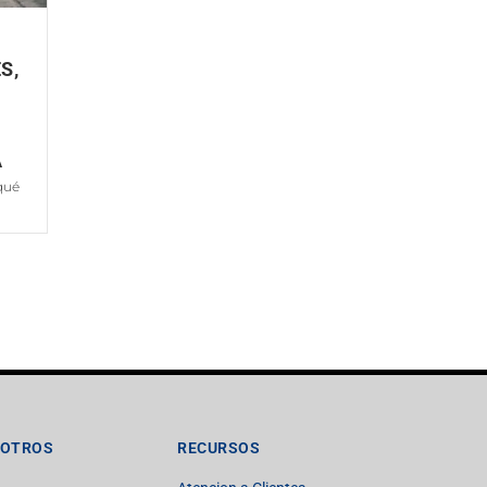
S,
A
qué
SOTROS
RECURSOS