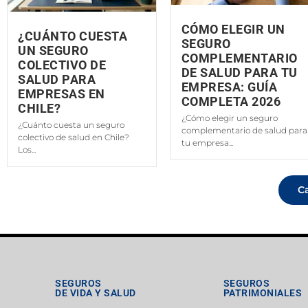
CÓMO ELEGIR UN
¿CUÁNTO CUESTA
SEGURO
UN SEGURO
COMPLEMENTARIO
COLECTIVO DE
DE SALUD PARA TU
SALUD PARA
EMPRESA: GUÍA
EMPRESAS EN
COMPLETA 2026
CHILE?
¿Cómo elegir un seguro
¿Cuánto cuesta un seguro
complementario de salud para
colectivo de salud en Chile?
tu empresa...
Los...
C
SEGUROS
SEGUROS
DE VIDA Y SALUD
PATRIMONIALES