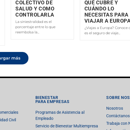
COLECTIVO DE
QUÉ CUBRE Y
SALUD Y COMO
CUÁNDO LO
CONTROLARLA
NECESITAS PARA
VIAJAR A EUROP
La siniestralidad es el
porcentaje entre lo que
¿Viajas a Europa? Conoce 
reembolsa la...
es el seguro de viaje...
argar más
BIENESTAR
SOBRE NO
PARA EMPRESAS
Nosotros
omerciales
Programas de Asistencia al
Contáctanos
Empleado
dad Civil
Trabaja con 
Servicio de Bienestar Multiempresa