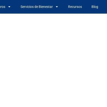
uros
Servicios de Bienestar
Recursos
Blog
s proponen a
uros ofrecer
nitoreo GPS