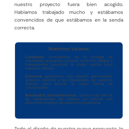
nuestro proyecto fuera bien acogido.
Habíamos trabajado mucho y estábamos
convencidos de que estábamos en la senda
correcta.
Nuestros Valores
:
Confianza
: consistencia en la entrega de
resultados; actuamos siempre en forma íntegra y
transparente, buscando la mejor opción para
nuestros clientes
Cercanía
: generamos una relación permanente;
estamos atentos a las inquietudes de nuestros
clientes para buscar la mejor forma de
solucionarlas
Resultados Extraordinarios
: vamos más allá de
las expectativas de manera de marcar una
diferencia respecto de nuestra competencia
Todo el diseño de nuestra nueva propuesta, lo