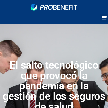
El salto tecnológico
que provocó la
pandemia en la
gestión de los seguros
de salud